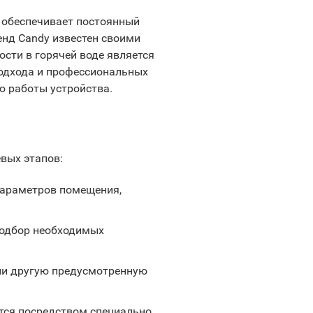
 обеспечивает постоянный
енд Candy известен своими
сти в горячей воде является
одхода и профессиональных
ю работы устройства.
вых этапов:
 параметров помещения,
подбор необходимых
или другую предусмотренную
ется посредством специально