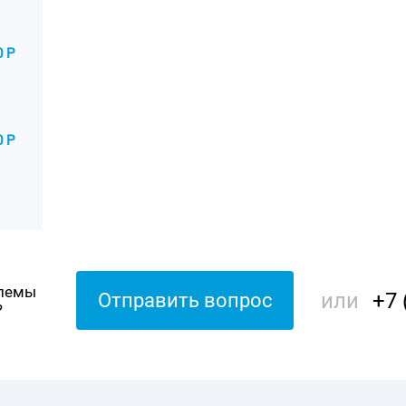
0 Р
0 Р
блемы
или
+7 
Отправить вопрос
?