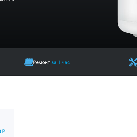
Ремонт
за 1 час
0 Р